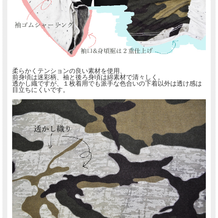
柔らかくテンションの良い素材を使用、
前身頃は迷彩柄、袖と後ろ身頃は綿素材で清々しく。
透かし織ですが、１枚着用でも派手な色合いの下着以外は透け感は
目立ちにくいです。