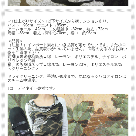
＜↓仕上がりサイズ＞↓以下サイズから横テンションあり。
バスト→93cm、ウエスト→85cm、
アームホール→42cm、二の腕袖巾→32cm、袖丈→72cm
肩幅→36cm、着丈→背中心70cm、裾巾→約96cm
＜品質＞
（注意！）インポート素材につき品質が定かでないです。また小ロ
ット生産の為、品質表示がついていません。 問題のある方はお買い
物をご遠慮下さい。
前身頃幾迷彩柄箇所→綿、レーヨン、ポリエステル、ナイロン、ポ
リウレタン混紡
袖、後ろ身頃ネップ→綿70%、レーヨン20%、ポリエステル10%
＜クリーニング＞
ドライクリーニング、手洗い40度まで。気になるシワはアイロンは
スチーム中温度。
↓コーディネイト参考です♪